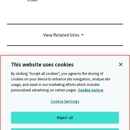
View Related Sites
© Cambridge University Press & Assessment
2026
This website uses cookies
By clicking “Accept all cookies”, you agree to the storing of
Conditions générales
Protection des données
cookies on your device to enhance site navigation, analyse site
usage, and assist in our marketing efforts which includes
Déclaration d'accessibilité
personalised advertising on certain pages.
Cookie notice
Déclaration sur l'esclavage moderne
Cookie Settings
Politique de sauvegarde
Plan du site
Reject all
Retour en haut de page