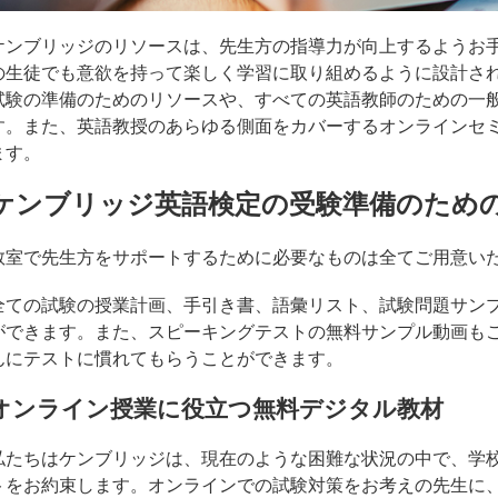
ケンブリッジのリソースは、先生方の指導力が向上するようお
の生徒でも意欲を持って楽しく学習に取り組めるように設計さ
試験の準備のためのリソースや、すべての英語教師のための一
す。また、英語教授のあらゆる側面をカバーするオンラインセミ
ます。
ケンブリッジ英語検定の受験準備のため
教室で先生方をサポートするために必要なものは全てご用意い
全ての試験の授業計画、手引き書、語彙リスト、試験問題サン
ができます。また、スピーキングテストの無料サンプル動画も
んにテストに慣れてもらうことができます。
オンライン授業に役立つ無料デジタル教材
私たちはケンブリッジは、現在のような困難な状況の中で、学
トをお約束します。オンラインでの試験対策をお考えの先生に