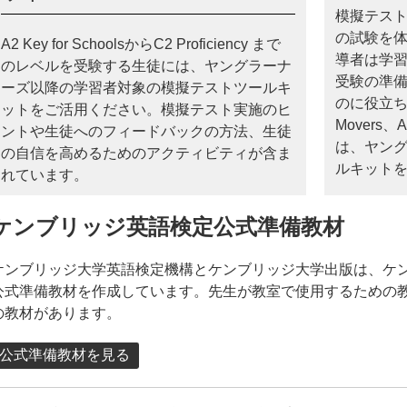
模擬テス
の試験を
A2 Key for SchoolsからC2 Proficiency まで
導者は学
のレベルを受験する生徒には、ヤングラーナ
受験の準
ーズ以降の学習者対象の模擬テストツールキ
のに役立ちます
ットをご活用ください。模擬テスト実施のヒ
Movers、
ントや生徒へのフィードバックの方法、生徒
は、ヤン
の自信を高めるためのアクティビティが含ま
ルキット
れています。
ケンブリッジ英語検定公式準備教材
ケンブリッジ大学英語検定機構とケンブリッジ大学出版は、ケ
公式準備教材を作成しています。先生が教室で使用するための
の教材があります。
公式準備教材を見る