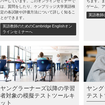
バーしています。このオンラインセミナーで
ちます。
は、質問をしたり、ケンブリッジ大学英語検
ゲーム、
定の各試験や評価方法について詳しく知るこ
英語教師
とができます。
英語教師のためのCambridge Englishオン
ラインセミナーへ
ヤングラーナーズ以降の学習
ヤング
者対象の模擬テストツールキ
テスト
ット