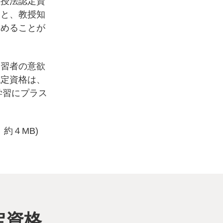
教授法認定資
ると、教授知
進めることが
学習者の意欲
認定資格は、
の学習にプラス
。
約４MB)
定資格