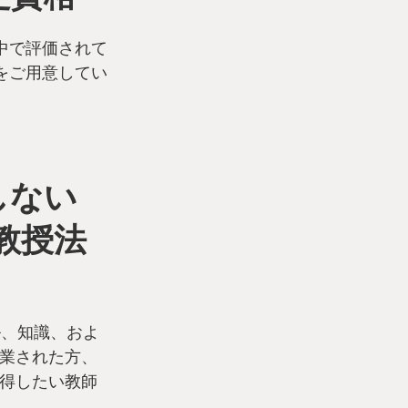
中で評価されて
をご用意してい
しない
教授法
ル、知識、およ
業された方、
得したい教師