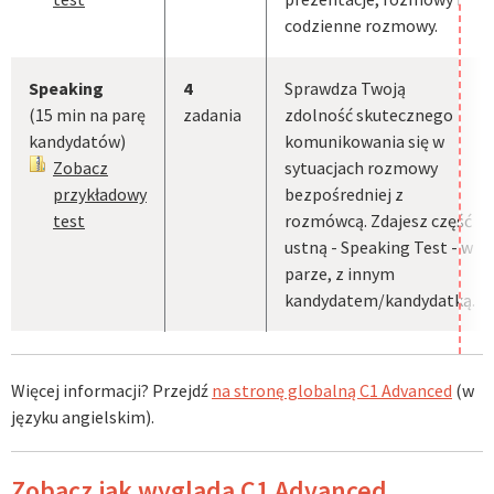
codzienne rozmowy.
Speaking
4
Sprawdza Twoją
(15 min na parę
zadania
zdolność skutecznego
kandydatów)
komunikowania się w
Zobacz
sytuacjach rozmowy
przykładowy
bezpośredniej z
test
rozmówcą. Zdajesz część
ustną - Speaking Test - w
parze, z innym
kandydatem/kandydatką.
Więcej informacji? Przejdź
na stronę globalną C1 Advanced
(w
języku angielskim).
Zobacz jak wygląda C1 Advanced