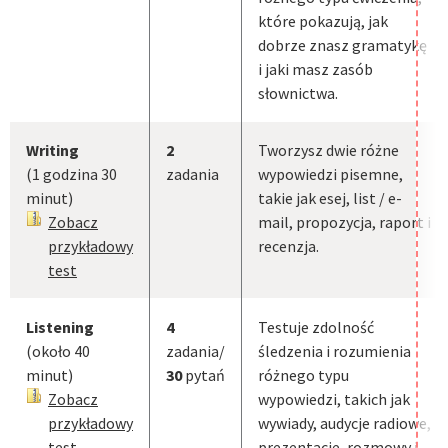
które pokazują, jak
dobrze znasz gramatykę
i jaki masz zasób
słownictwa.
Writing
2
Tworzysz dwie różne
(1 godzina 30
zadania
wypowiedzi pisemne,
minut)
takie jak esej, list / e-
Zobacz
mail, propozycja, raport i
przykładowy
recenzja.
test
Listening
4
Testuje zdolność
(około 40
zadania/
śledzenia i rozumienia
minut)
30
pytań
różnego typu
Zobacz
wypowiedzi, takich jak
przykładowy
wywiady, audycje radiowe,
test
prezentacje, rozmowy i