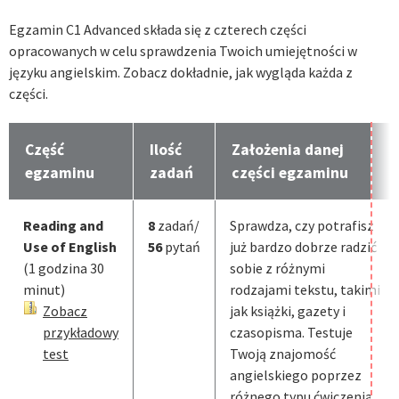
Egzamin C1 Advanced składa się z czterech części
opracowanych w celu sprawdzenia Twoich umiejętności w
języku angielskim. Zobacz dokładnie, jak wygląda każda z
części.
Część
Ilość
Założenia danej
egzaminu
zadań
części egzaminu
Reading and
8
zadań/
Sprawdza, czy potrafisz
Use of English
56
pytań
już bardzo dobrze radzić
(1 godzina 30
sobie z różnymi
minut)
rodzajami tekstu, takimi
Zobacz
jak książki, gazety i
przykładowy
czasopisma. Testuje
test
Twoją znajomość
angielskiego poprzez
różnego typu ćwiczenia,