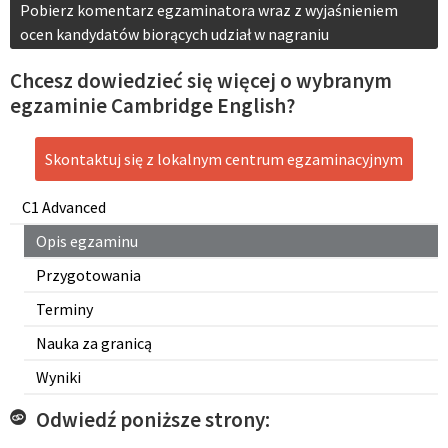
Pobierz komentarz egzaminatora wraz z wyjaśnieniem
ocen kandydatów biorących udział w nagraniu
Chcesz dowiedzieć się więcej o wybranym
egzaminie Cambridge English?
Skontaktuj się z lokalnym centrum egzaminacyjnym
C1 Advanced
Opis egzaminu
Przygotowania
Terminy
Nauka za granicą
Wyniki
Odwiedź poniższe strony: