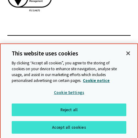
PL162 - PROGRAM Poznan
Poznań
Powiązane witryny
This website uses cookies
By clicking “Accept all cookies”, you agree to the storing of
cookies on your device to enhance site navigation, analyse site
usage, and assist in our marketing efforts which includes
© Cambridge University Press & Assessment
2026
personalised advertising on certain pages.
Cookie notice
Warunki
Ochrona danych
Oświadczenie o dostępności
Cookie Settings
Statement on modern slavery
Mapa witryny
Reject all
Do góry
Accept all cookies