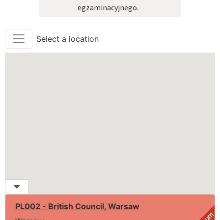
egzaminacyjnego.
Select a location
19
PL002 - British Council, Warsaw