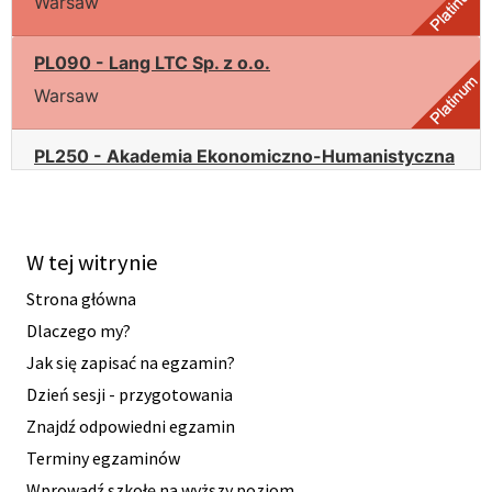
Warsaw
PL090 - Lang LTC Sp. z o.o.
Warsaw
PL250 - Akademia Ekonomiczno-Humanistyczna
Warsaw
PL036 - Angloschool
W tej witrynie
Warsaw
Strona główna
PL004 - British Council - Ateneum British Centre
Dlaczego my?
Gdańsk
Jak się zapisać na egzamin?
PL010 - British Council - Centrum Brytyjskie
Dzień sesji - przygotowania
UMCS
Znajdź odpowiedni egzamin
Lublin
Terminy egzaminów
PL006 - British Council - English Club
Wprowadź szkołę na wyższy poziom