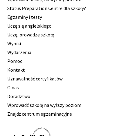
Poznań
Status Preparation Centre dla szkoły?
Egzaminy i testy
PL006 (Wroclaw) - British Council - English Club
Uczę się angielskiego
Wrocław
Uczę, prowadzę szkołę
PL006 (Szczecin) - British Council - English Club
Wyniki
Poznań
Wydarzenia
PL005 - British Council - English Language
Pomoc
Centre
Kontakt
Łódź
Uznawalność certyfikatów
O nas
PL007 - British Council - English Language
Doradztwo
Centre
Wprowadź szkołę na wyższy poziom
Katowice
Znajdź centrum egzaminacyjne
PL040 - British Council Examination Centre
Rzesz
Rzeszów