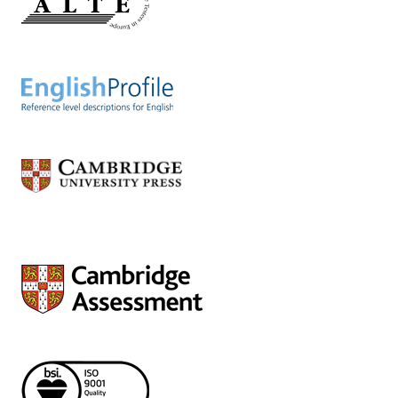
PL001 - British Council, Krakow
Kraków
PL277 - Clan City
Gliwice
PL115 - Helen Doron English Polska
Lublin
PL034 - International House Bydgoszcz
Bydgoszcz
PL017 - International House Wroclaw
Wrocław
PL161 - LINCOLN Cambridge ESOL Examination
Centre
Kraków