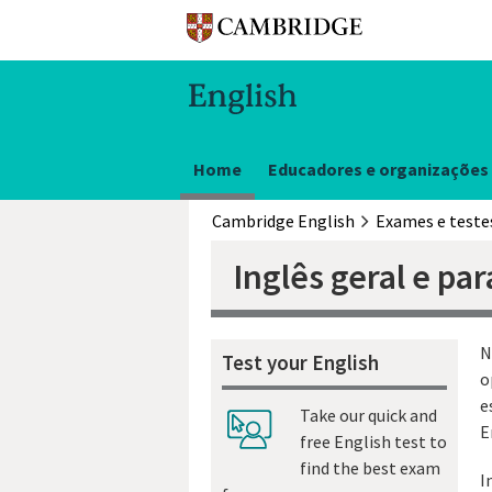
Home
Educadores e organizações
Cambridge English
Exames e teste
Inglês geral e par
N
Test your English
o
e
Take our quick and
E
free English test to
find the best exam
I