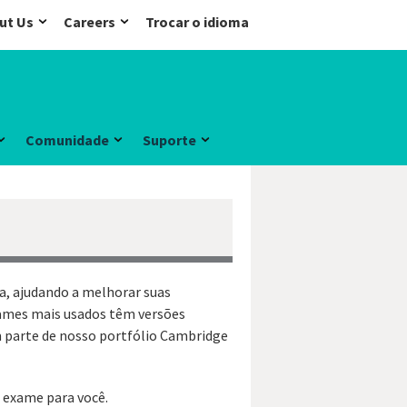
ut Us
Careers
Trocar o idioma
Comunidade
Suporte
da, ajudando a melhorar suas
xames mais usados têm versões
m parte de nosso portfólio Cambridge
m exame para você.