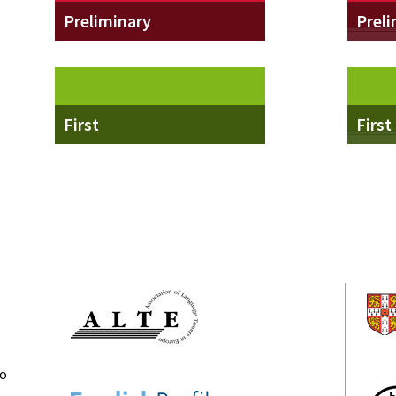
Preliminary
Preli
First
First
ão