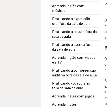
j
Aprenda inglês com
l
músicas
Praticando a expressão
O
oral fora da sala de aula
b
d
Praticando a leitura fora da
sala de aula
a
Praticando a escrita fora
B
da sala de aula
Aprenda inglês com vídeos
O
e a TV
o
n
Praticando a compreensão
auditiva fora da sala de aula
B
Praticando vocabulário
e
fora da sala de aula
e
Aprenda inglês com jogos
e
c
Aprenda inglês