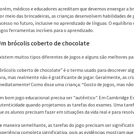
orém, médicos e educadores acreditam que devemos enxergar a br
or meio das brincadeiras, as crianças desenvolvem habilidades de
ucesso no futuro, inclusive no aprendizado de línguas. O equilíbrio
ogos ferramentas incríveis para o aprendizado.
m brócolis coberto de chocolate
xistem muitos tipos diferentes de jogos e alguns são melhores pa
Brócolis coberto de chocolate” é o termo usado para descrever alg
ora, mas realmente não é gratificante de jogar. Geralmente, as cr
mediatamente! Como disse uma criança: “Gosto de jogos, mas não 
m bom jogo educacional precisa ser "autêntico". Em Cambridge E
utenticidade quando projetamos as tarefas dos exames. Uma taref
ue os alunos precisam fazer em situações da vida real e para resol
e maneira semelhante, as tarefas do jogo precisam ser significativ
xperiência completa significativa, pois as evidências mostram qu