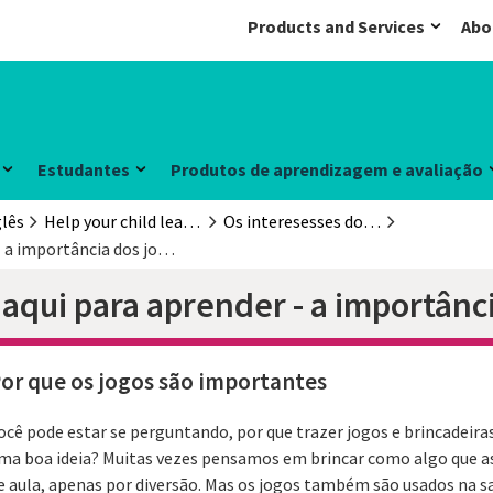
Products and Services
Abo
Estudantes
Produtos de aprendizagem e avaliação
lês
Help your child learn English
Os interesesses do seu filho
As crianças estão aqui para aprender - a importância dos jogos
 aqui para aprender - a importânc
or que os jogos são importantes
ocê pode estar se perguntando, por que trazer jogos e brincadeir
ma boa ideia? Muitas vezes pensamos em brincar como algo que as 
e aula, apenas por diversão. Mas os jogos também são usados ​​na s