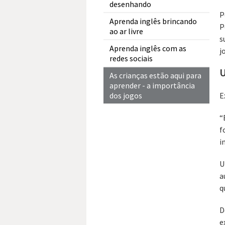
desenhando
P
Aprenda inglês brincando
P
ao ar livre
s
Aprenda inglês com as
j
redes sociais
U
As crianças estão aqui para
aprender - a importância
dos jogos
E
“
f
i
U
a
q
D
e