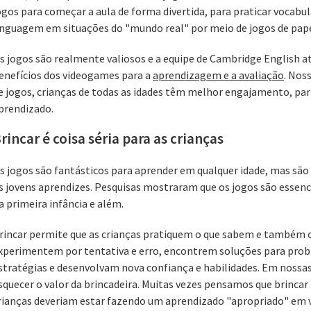
ogos para começar a aula de forma divertida, para praticar vocabul
inguagem em situações do "mundo real" por meio de jogos de papé
s jogos são realmente valiosos e a equipe de Cambridge English a
enefícios dos videogames para a
aprendizagem e a avaliação
. Nos
e jogos, crianças de todas as idades têm melhor engajamento, par
prendizado.
rincar é coisa séria para as crianças
s jogos são fantásticos para aprender em qualquer idade, mas sã
s jovens aprendizes. Pesquisas mostraram que os jogos são essenc
a primeira infância e além.
rincar permite que as crianças pratiquem o que sabem e também 
xperimentem por tentativa e erro, encontrem soluções para pro
stratégias e desenvolvam nova confiança e habilidades. Em nossas 
squecer o valor da brincadeira. Muitas vezes pensamos que brinca
rianças deveriam estar fazendo um aprendizado "apropriado" em v