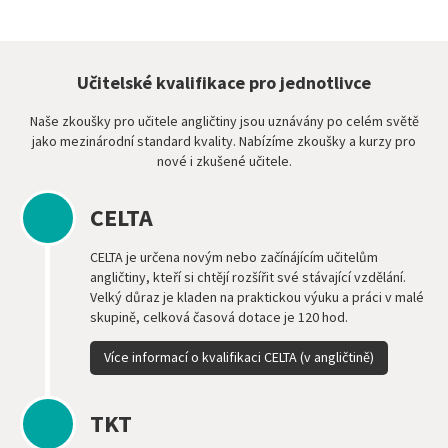
Učitelské kvalifikace pro jednotlivce
Naše zkoušky pro učitele angličtiny jsou uznávány po celém světě
jako mezinárodní standard kvality. Nabízíme zkoušky a kurzy pro
nové i zkušené učitele.
CELTA
CELTA je určena novým nebo začínájícím učitelům
angličtiny, kteří si chtějí rozšířit své stávající vzdělání.
Velký důraz je kladen na praktickou výuku a práci v malé
skupině, celková časová dotace je 120 hod.
Více informací o kvalifikaci CELTA (v angličtině)
TKT