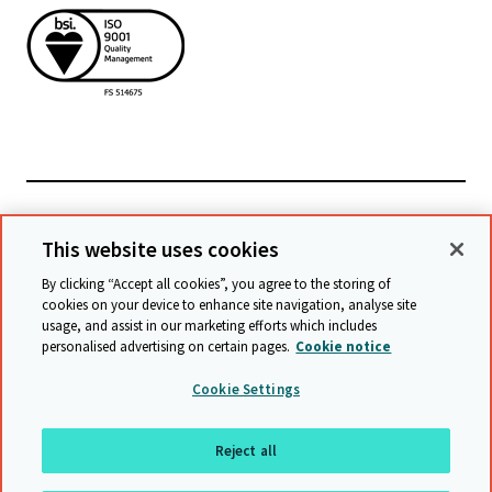
Podívejte se na související stránky
This website uses cookies
By clicking “Accept all cookies”, you agree to the storing of
cookies on your device to enhance site navigation, analyse site
© Cambridge University Press & Assessment
2026
usage, and assist in our marketing efforts which includes
personalised advertising on certain pages.
Cookie notice
Podmínky
Ochrana dat
Prohlášení o přístupu
Cookie Settings
Prohlášení o moderním otroctví
Mapa stránek
Reject all
Zpátky nahoru