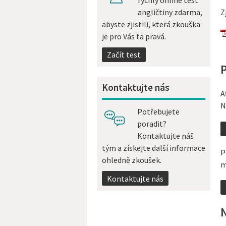
Z
angličtiny zdarma,
abyste zjistili, která zkouška
je pro Vás ta pravá.
Začít test
Kontaktujte nás
A
N
Potřebujete
poradit?
Kontaktujte náš
tým a získejte další informace
P
ohledně zkoušek.
m
Kontaktujte nás
N