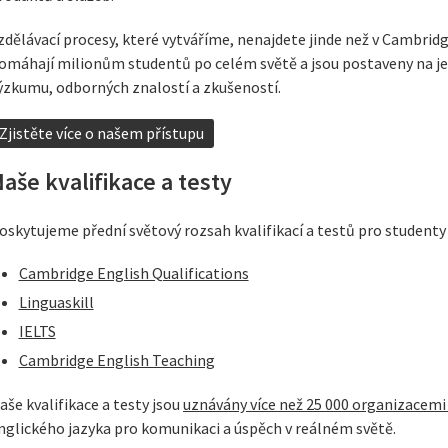
zdělávací procesy, které vytváříme, nenajdete jinde než v Cambrid
omáhají milionům studentů po celém světě a jsou postaveny na j
ýzkumu, odborných znalostí a zkušeností.
Zjistěte více o našem přístupu
aše kvalifikace a testy
oskytujeme přední světový rozsah kvalifikací a testů pro studenty a
Cambridge English Qualifications
Linguaskill
IELTS
Cambridge English Teaching
aše kvalifikace a testy jsou
uznávány více než 25 000 organizacemi
nglického jazyka pro komunikaci a úspěch v reálném světě.