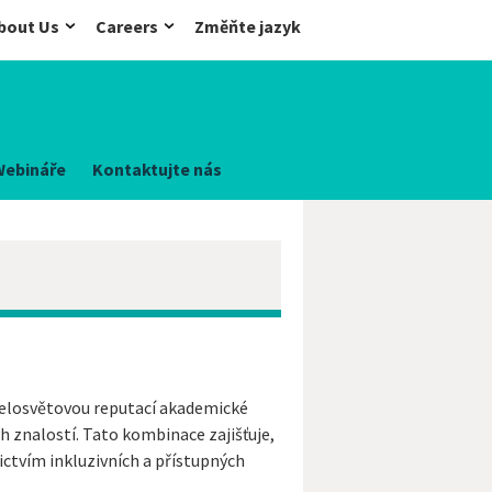
bout Us
Careers
Změňte jazyk
Webináře
Kontaktujte nás
 celosvětovou reputací akademické
 znalostí. Tato kombinace zajišťuje,
ictvím inkluzivních a přístupných