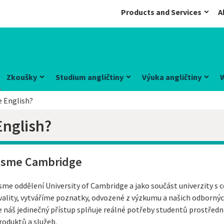
Products and Services
A
Zkoušky
Studium angličtiny
Výuka angličtiny
 English?
nglish?
Jsme Cambridge
sme oddělení University of Cambridge a jako součást univerzity s
vality, vytváříme poznatky, odvozené z výzkumu a našich odborných
e náš jedinečný přístup splňuje reálné potřeby studentů prostředn
roduktů a služeb.