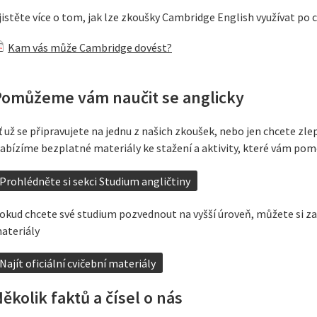
jistěte více o tom, jak lze zkoušky Cambridge English využívat po 
Kam vás může Cambridge dovést?
Pomůžeme vám naučit se anglicky
ť už se připravujete na jednu z našich zkoušek, nebo jen chcete z
abízíme bezplatné materiály ke stažení a aktivity, které vám pomo
Prohlédněte si sekci Studium angličtiny
okud chcete své studium pozvednout na vyšší úroveň, můžete si zak
ateriály
Najít oficiální cvičební materiály
ěkolik faktů a čísel o nás