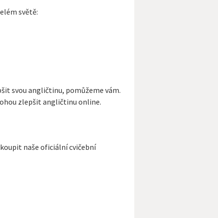
celém světě:
lepšit svou angličtinu, pomůžeme vám.
hou zlepšit angličtinu online.
oupit naše oficiální cvičební