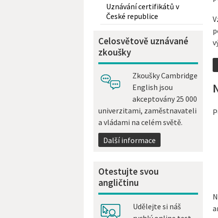
Uznávání certifikátů v
České republice
V
p
Celosvětově uznávané
v
zkoušky
Zkoušky Cambridge
N
English jsou
akceptovány 25 000
univerzitami, zaměstnavateli
P
a vládami na celém světě.
Další informace
Otestujte svou
angličtinu
N
Udělejte si náš
a
rychlý online test