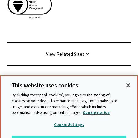
View Related Sites
© Cambridge University Press & Assessment
2026
This website uses cookies
By clicking “Accept all cookies”, you agree to the storing of
Conditions générales
Protection des données
cookies on your device to enhance site navigation, analyse site
usage, and assist in our marketing efforts which includes
Déclaration d'accessibilité
personalised advertising on certain pages.
Cookie notice
Déclaration sur l'esclavage moderne
Cookie Settings
Politique de sauvegarde
Plan du site