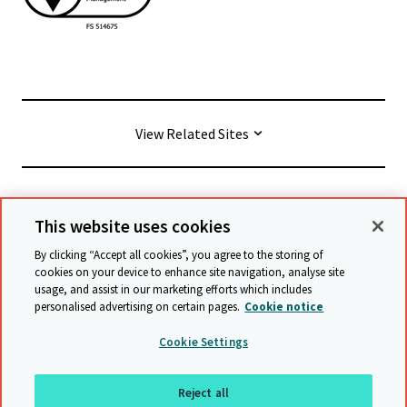
View Related Sites
© Cambridge University Press & Assessment
2026
This website uses cookies
By clicking “Accept all cookies”, you agree to the storing of
Conditions générales
Protection des données
cookies on your device to enhance site navigation, analyse site
usage, and assist in our marketing efforts which includes
Déclaration d'accessibilité
personalised advertising on certain pages.
Cookie notice
Déclaration sur l'esclavage moderne
Cookie Settings
Politique de sauvegarde
Plan du site
Reject all