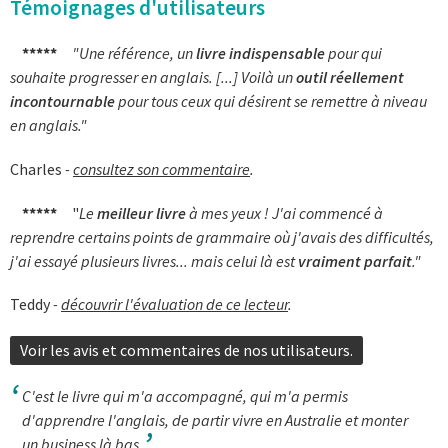
Témoignages d'utilisateurs
*****
"Une référence, un
livre indispensable
pour qui
souhaite progresser en anglais. [...] Voilà un
outil réellement
incontournable
pour tous ceux qui désirent se remettre à niveau
en anglais."
Charles
-
consultez son commentaire
.
*****
"
Le
meilleur livre
à mes yeux ! J'ai commencé à
reprendre certains points de grammaire où j'avais des difficultés,
j'ai essayé plusieurs livres... mais celui là est
vraiment parfait
."
Teddy
-
découvrir l'évaluation de ce lecteur
.
Voir les avis et commentaires de nos utilisateurs.
C'est le livre qui m'a accompagné, qui m'a permis
d'apprendre l'anglais, de partir vivre en Australie et monter
un business là bas.