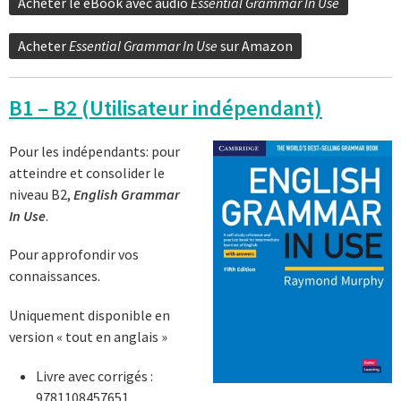
Acheter le eBook avec audio
Essential Grammar In Use
Acheter
Essential Grammar In Use
sur Amazon
B1 – B2 (Utilisateur indépendant)
Pour les indépendants: pour
atteindre et consolider le
niveau B2,
English Grammar
In Use
.
Pour approfondir vos
connaissances.
Uniquement disponible en
version « tout en anglais »
Livre avec corrigés :
9781108457651