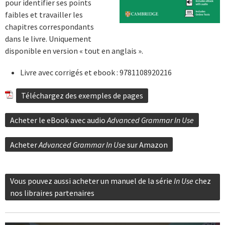
pour identifier ses points
faibles et travailler les
chapitres correspondants
dans le livre. Uniquement
disponible en version « tout en anglais ».
Livre avec corrigés et ebook : 9781108920216
Téléchargez des exemples de pages
Acheter le eBook avec audio
Advanced Grammar In Use
Acheter
Advanced Grammar In Use
sur Amazon
Vous pouvez aussi acheter un manuel de la série
I
n Use
chez
nos libraires partenaires