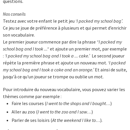
questions.
Nos conseils
Testez avec votre enfant le petit jeu
‘I packed my school bag’.
Ce jeu se joue de préférence à plusieurs et qui permet d’enrichir
son vocabulaire.
Le premier joueur commence par dire la phrase
“I packed my
school bag and I took ...“
et ajoute un premier mot, par exemple
:
‘I packed my school bag and I took a ... cake.’
Le second joueur
répète la première phrase et ajoute un nouveau mot.
‘I packed
my school bag and I took a cake and an orange.’
Et ainsi de suite,
jusqu'à ce qu'un joueur se trompe ou oublie un mot.
Pour introduire du nouveau vocabulaire, vous pouvez varier les
thèmes comme par exemple :
Faire les courses (
I went to the shops and I bought…
)
Aller au zoo (
I went to the zoo and I saw…
)
Parler de ses loisirs (
At the weekend I like to…
).