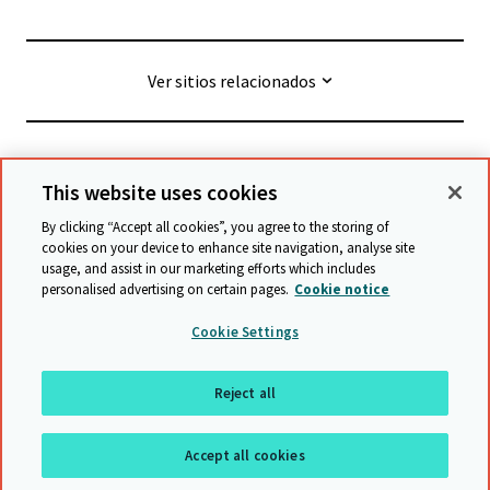
Ver sitios relacionados
© Cambridge University Press & Assessment
2026
This website uses cookies
By clicking “Accept all cookies”, you agree to the storing of
Términos y condiciones
Protección de datos
cookies on your device to enhance site navigation, analyse site
usage, and assist in our marketing efforts which includes
Declaración de accesibilidad
personalised advertising on certain pages.
Cookie notice
Declaración sobre la esclavitud moderna
Cookie Settings
Política de protección y salvaguarda
Mapa del sitio
Reject all
Regresar a arriba
Accept all cookies