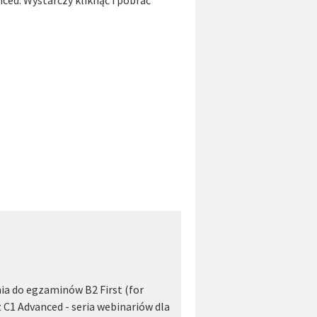
ced. Wystarczy kliknąć i pobrać
a do egzaminów B2 First (for
 C1 Advanced - seria webinariów dla