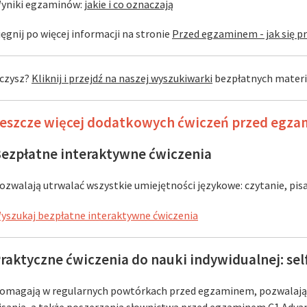
yniki egzaminów:
jakie i co oznaczają
ięgnij po więcej informacji na stronie
Przed egzaminem - jak się 
czysz?
Kliknij i przejdź na naszej wyszukiwarki
bezpłatnych materia
eszcze więcej dodatkowych ćwiczeń przed egz
ezpłatne interaktywne ćwiczenia
ozwalają utrwalać wszystkie umiejętności językowe: czytanie, pisa
yszukaj bezpłatne interaktywne ćwiczenia
raktyczne ćwiczenia do nauki indywidualnej: self
omagają w regularnych powtórkach przed egzaminem, pozwalając 