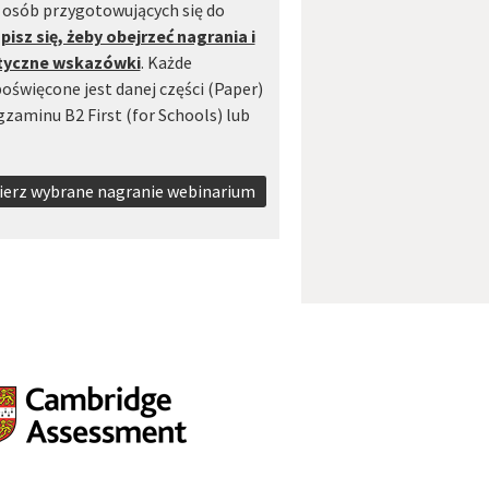
 osób przygotowujących się do
pisz się, żeby obejrzeć nagrania i
tyczne wskazówki
. Każde
oświęcone jest danej części (Paper)
zaminu B2 First (for Schools) lub
obierz wybrane nagranie webinarium