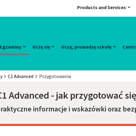
Products and Services
Egzaminy
Uczę się
Uczę, prowadzę szkołę
Centr
ty
C1 Advanced
Przygotowania
C1 Advanced - jak przygotować si
raktyczne informacje i wskazówki oraz bez