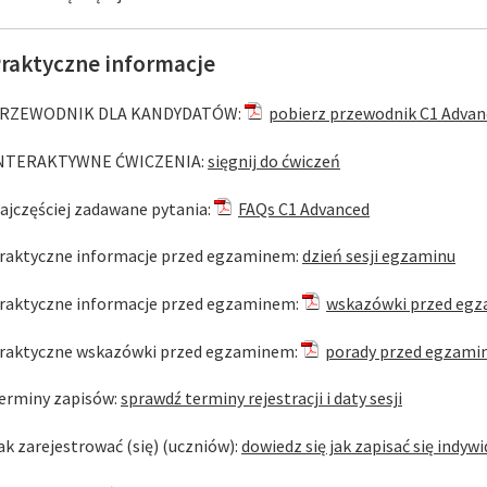
raktyczne informacje
RZEWODNIK DLA KANDYDATÓW:
pobierz przewodnik C1 Advan
NTERAKTYWNE ĆWICZENIA:
sięgnij do ćwiczeń
ajczęściej zadawane pytania:
FAQs C1 Advanced
raktyczne informacje przed egzaminem:
dzień sesji egzaminu
raktyczne informacje przed egzaminem:
wskazówki przed egz
raktyczne wskazówki przed egzaminem:
porady przed egzam
erminy zapisów:
sprawdź terminy rejestracji i daty sesji
ak zarejestrować (się) (uczniów):
dowiedz się jak zapisać się indyw