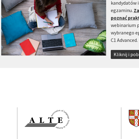
kandydatów i
egzaminu.
Za
poznać prak
webinarium p
wybranego eg
C1 Advanced.
Kliknij i p