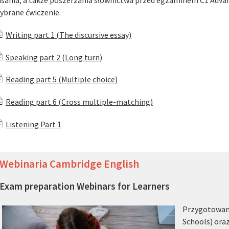
isania, a także poszerzania słownictwa przed egzaminem C1 Advan
ybrane ćwiczenie.
Writing part 1 (The discursive essay)
Speaking part 2 (Long turn)
Reading part 5 (Multiple choice)
Reading part 6 (Cross multiple-matching)
Listening Part 1
Webinaria Cambridge English
Exam preparation Webinars for Learners
Przygotowani
Schools) oraz