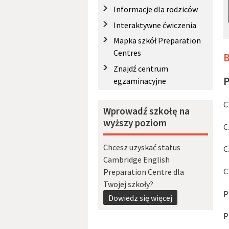
Informacje dla rodziców
Interaktywne ćwiczenia
Mapka szkół Preparation
Centres
B
Znajdź centrum
P
egzaminacyjne
C
Wprowadź szkołę na
wyższy poziom
C
Chcesz uzyskać status
C
Cambridge English
C
Preparation Centre dla
Twojej szkoły?
P
Dowiedz się więcej
P