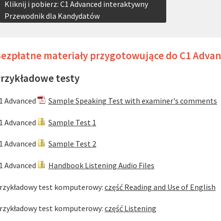
Kliknij i pobierz: C1 Advanced interaktywny
Przewodnik dla Kandydatów
ezpłatne materiały przygotowujące do C1 Adva
rzykładowe testy
1 Advanced
Sample Speaking Test with examiner's comments
1 Advanced
Sample Test 1
1 Advanced
Sample Test 2
1 Advanced
Handbook Listening Audio Files
rzykładowy test komputerowy:
część Reading and Use of English
rzykładowy test komputerowy:
część Listening