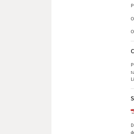
P
O
O
C
P
s
L
S
D
d