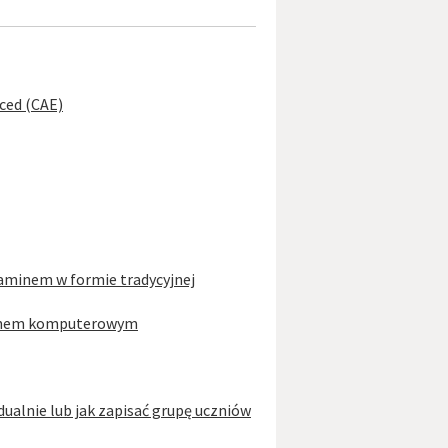
ced (CAE)
aminem w formie tradycyjnej
inem komputerowym
idualnie lub jak zapisać grupę uczniów