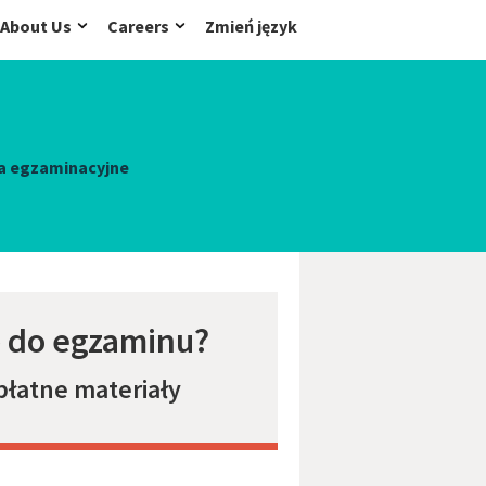
About Us
Careers
Zmień język
a egzaminacyjne
ę do egzaminu?
płatne materiały