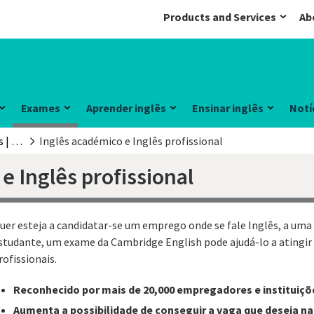
Products and Services
Ab
Exames
Aprender inglês
Ensinar inglês
Notí
Exames e testes | Cambridge English
Inglês académico e Inglês profissional
e Inglês profissional
uer esteja a candidatar-se um emprego onde se fale Inglês, a uma 
studante, um exame da Cambridge English pode ajudá-lo a atingir
rofissionais.
Reconhecido por mais de 20,000 empregadores e instituiçõ
Aumenta a possibilidade de conseguir a vaga que deseja na 