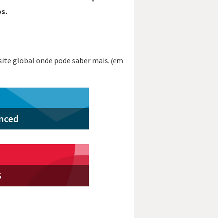
s.
ite global onde pode saber mais.
(em
nced
S