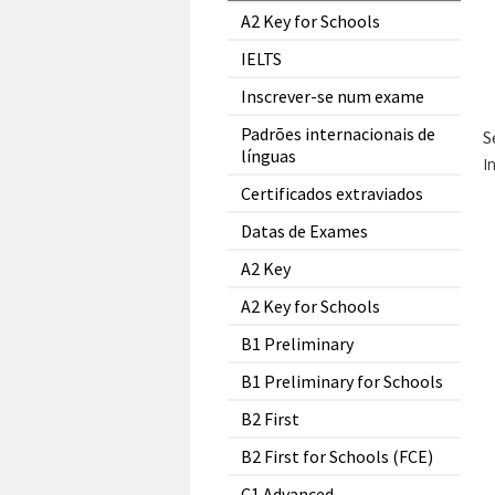
A2 Key for Schools
IELTS
Inscrever-se num exame
Padrões internacionais de
S
línguas
I
Certificados extraviados
Datas de Exames
A2 Key
A2 Key for Schools
B1 Preliminary
B1 Preliminary for Schools
B2 First
B2 First for Schools (FCE)
C1 Advanced