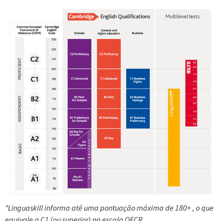
*Linguaskill informa até uma pontuação máxima de 180+ , o que
equivale a C1 (ou superior) na escala QECR.