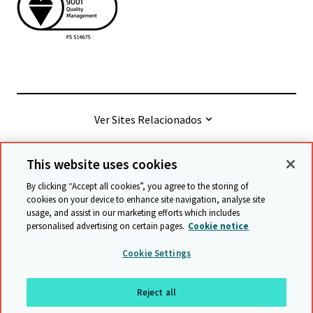
Ver Sites Relacionados
This website uses cookies
© Cambridge University Press & Assessment
2026
By clicking “Accept all cookies”, you agree to the storing of
cookies on your device to enhance site navigation, analyse site
usage, and assist in our marketing efforts which includes
Termos e condições
Proteção de Dados
personalised advertising on certain pages.
Cookie notice
Accessibility statement
Statement on modern slavery
Cookie Settings
Safeguarding policy
Mapa do site
Reject all