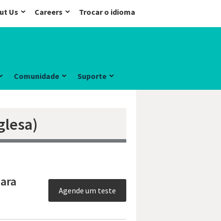
ut Us
Careers
Trocar o idioma
Comunidade
Suporte
glesa)
para
Agende um teste