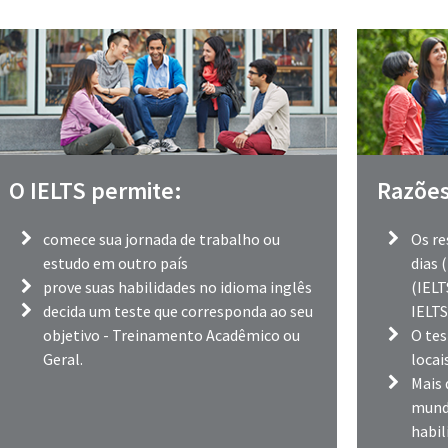
O IELTS permite:
Razões
comece sua jornada de trabalho ou
Os re
estudo em outro país
dias 
prove suas habilidades no idioma inglês
(IELT
decida um teste que corresponda ao seu
IELTS
objetivo - Treinamento Acadêmico ou
O tes
Geral.
locai
Mais 
mund
habil