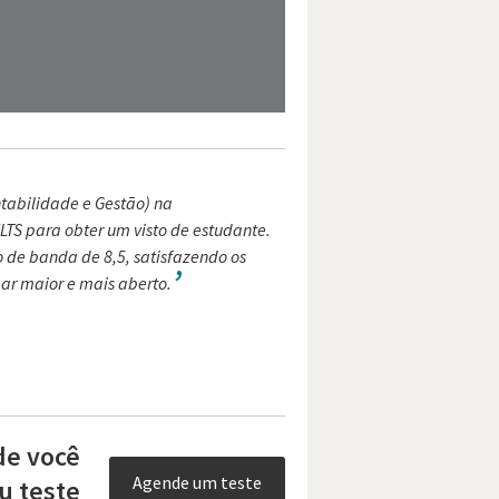
tabilidade e Gestão) na
ELTS para obter um visto de estudante.
 de banda de 8,5, satisfazendo os
gar maior e mais aberto.
de você
Agende um teste
u teste