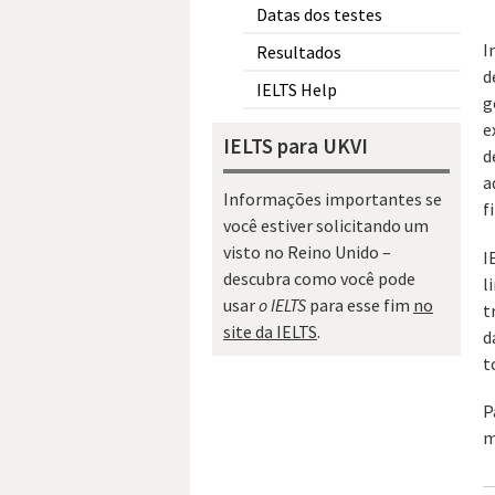
Datas dos testes
I
Resultados
d
IELTS Help
g
e
IELTS para UKVI
d
a
Informações importantes se
f
você estiver solicitando um
visto no Reino Unido –
I
descubra como você pode
l
usar
o IELTS
para esse fim
no
t
site da IELTS
.
d
t
P
m