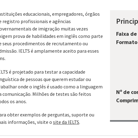
nstituições educacionais, empregadores, órgãos
Princip
e registro profissionais e agências
overnamentais de imigração muitas vezes
Faixa de
xigem prova de habilidades em inglês como parte
Formato 
e seus procedimentos de recrutamento ou
dmissão. IELTS é amplamente aceito para esses
ins.
ELTS é projetado para testar a capacidade
inguística de pessoas que querem estudar ou
rabalhar onde o inglês é usado como a linguagem
Nº de c
a comunicação. Milhões de testes são feitos
Comprim
odos os anos.
ara obter exemplos de perguntas, suporte ou
ais informações, visite o
site da IELTS
.