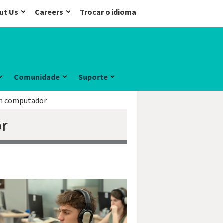
ut Us
Careers
Trocar o idioma
Comunidade
Suporte
em computador
or