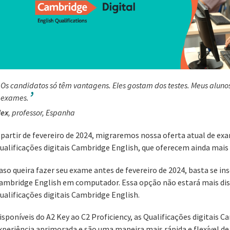
Os candidatos só têm vantagens. Eles gostam dos testes. Meus alun
exames.
lex
, professor, Espanha
 partir de fevereiro de 2024, migraremos nossa oferta atual de e
ualificações digitais Cambridge English, que oferecem ainda mais
aso queira fazer seu exame antes de fevereiro de 2024, basta se in
ambridge English em computador. Essa opção não estará mais di
ualificações digitais Cambridge English.
isponíveis do A2 Key ao C2 Proficiency, as Qualificações digitais
xperiência aprimorada e são uma maneira mais rápida e flexível d