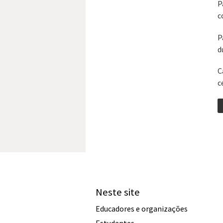
P
c
P
d
C
c
Neste site
Educadores e organizações
Estudantes