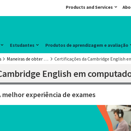
Products and Services
Abo
Estudantes
Produtos de aprendizagem e avaliação
s
Maneiras de obter sua qualificação Cambridge English
Certificações da Cambridge English 
 Cambridge English em computad
A melhor experiência de exames