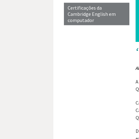
Certificações da
Cambridge English em
computador
A
A
Q
C
C
Q
D
e