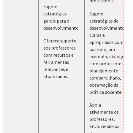
professores.
Sugere
estratégias
Sugere
gerais para o
estratégias de
desenvolvimento.
desenvolvimento
claras e
Oferece suporte
apropriadas com
aos professores
base em, por
com recursos e
exemplo, diálogo
ferramentas
com professores,
relevantes e
planejamento
atualizados.
compartilhado,
observação da
prática docente.
Apoia
ativamente os
professores,
envolvendo-os