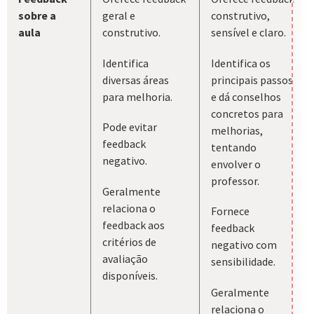
sobre a
geral e
construtivo,
aula
construtivo.
sensível e claro.
Identifica
Identifica os
diversas áreas
principais passos
para melhoria.
e dá conselhos
concretos para
Pode evitar
melhorias,
feedback
tentando
negativo.
envolver o
professor.
Geralmente
relaciona o
Fornece
feedback aos
feedback
critérios de
negativo com
avaliação
sensibilidade.
disponíveis.
Geralmente
relaciona o