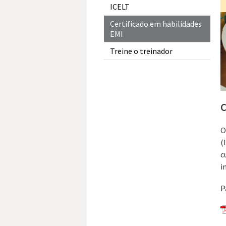
ICELT
Certificado em habilidades
EMI
Treine o treinador
C
(
c
i
P