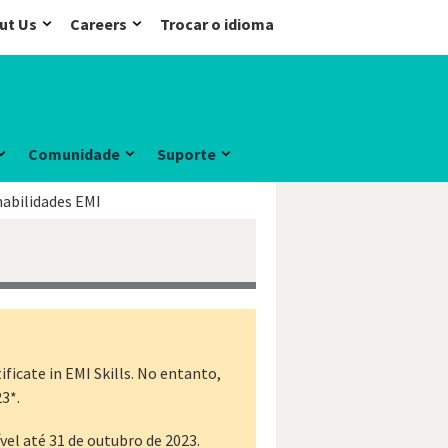
ut Us
Careers
Trocar o idioma
Comunidade
Suporte
habilidades EMI
ficate in EMI Skills. No entanto,
3*.
el até 31 de outubro de 2023.