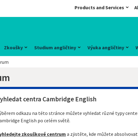
Products and Services
A
Zkoušky
Studium angličtiny
Výuka angličtiny
trum
rum
yhledat centra Cambridge English
ýběrem odkazu na této stránce můžete vyhledat různé typy center,
ambridge English po celém světě.
yhledejte zkouškové centrum
a zjistěte, kde můžete absolvova