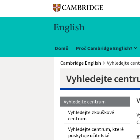
Domů
Proč Cambridge English?
Cambridge English
Vyhledejte cen
Vyhledejte cent
V
Vyhledejte centrum
Vyhledejte zkouškové
V
centrum
C
Vyhledejte centrum, které
poskytuje učitelské
V