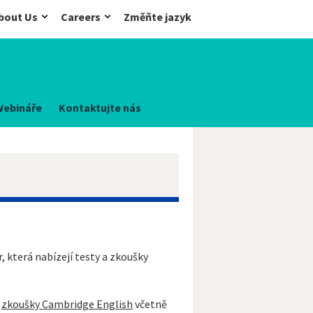
bout Us
Careers
Změňte jazyk
Webináře
Kontaktujte nás
 která nabízejí testy a zkoušky
t
zkoušky Cambridge English
včetně