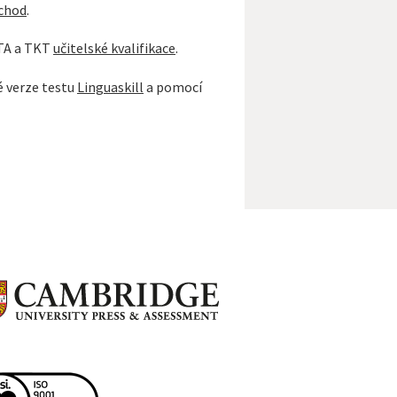
chod
.
LTA a TKT
učitelské kvalifikace
.
é verze testu
Linguaskill
a pomocí