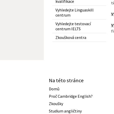
kvalifikace
t
Vyhledejte Linguaskill
V
centrum
Vyhledejte testovací
V
centrum IELTS
f
Zkoušková centra
Na této stránce
Domů
Proč Cambridge English?
Zkoušky
Studium angličtiny