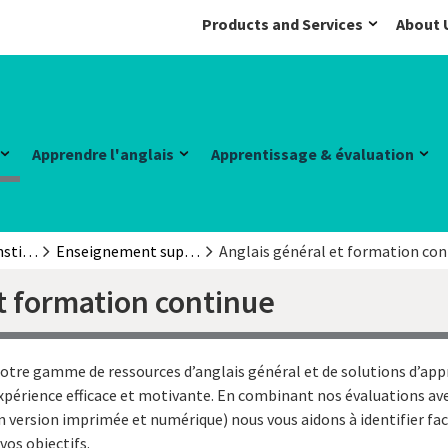
Products and Services
About 
Apprendre l'anglais
Apprentissage & évaluation
Educateurs et institutions
Enseignement supérieur et formation continue
Anglais général et formation con
t formation continue
otre gamme de ressources d’anglais général et de solutions d’app
xpérience efficace et motivante. En combinant nos évaluations av
n version imprimée et numérique) nous vous aidons à identifier fa
 vos objectifs.