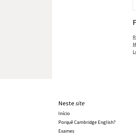
F
R
M
L
Neste
site
Início
Porquê Cambridge English?
Exames