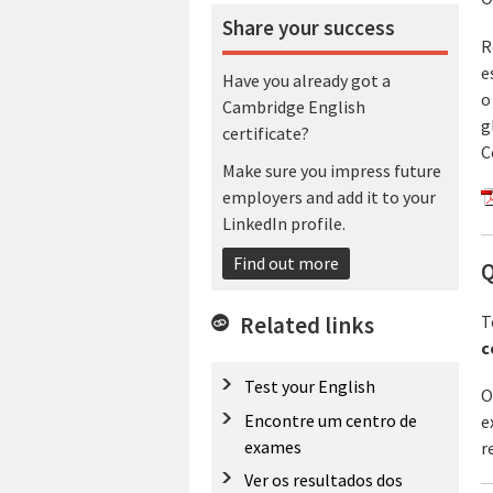
Share your success
R
e
Have you already got a
o
Cambridge English
g
certificate?
C
Make sure you impress future
employers and add it to your
LinkedIn profile.
Find out more
Q
T
Related links
c
Test your English
O
Encontre um centro de
e
exames
r
Ver os resultados dos