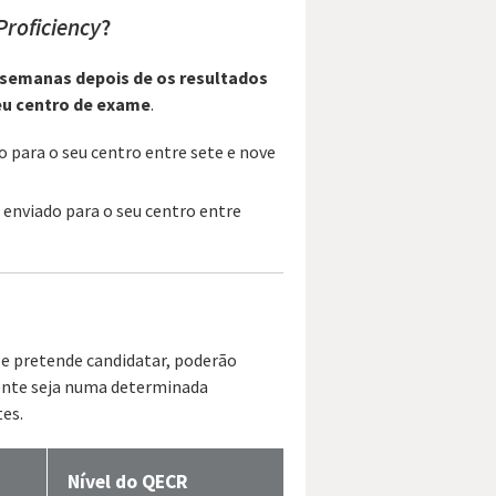
Proficiency
?
s semanas depois de os resultados
eu centro de exame
.
do para o seu centro entre sete e nove
rá enviado para o seu centro entre
se pretende candidatar, poderão
mente seja numa determinada
tes.
Nível do QECR