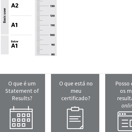
O que é um
O que está no
Posso 
Statement of
meu
os m
Results?
certificado?
resul
onli
calendar
clipboard
win