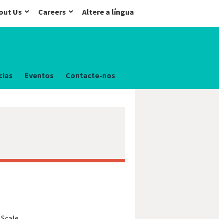
out Us
Careers
Altere a língua
cias
Eventos
Contacte-nos
Scale.