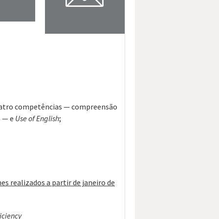
quatro competências — compreensão
l — e
Use of English
;
s realizados a partir de janeiro de
iciency