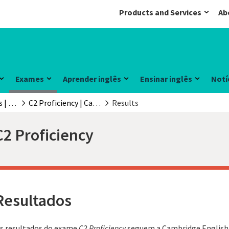
Products and Services
Ab
Exames
Aprender inglês
Ensinar inglês
Notí
Exames e testes | Cambridge English
C2 Proficiency | Cambridge English
Results
C2 Proficiency
Resultados
s resultados do exame
C2 Proficiency
seguem a Cambridge English 