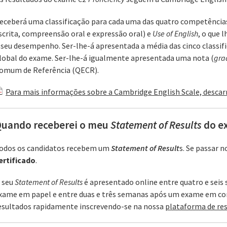
eceberá uma classificação para cada uma das quatro competência
scrita, compreensão oral e expressão oral) e
Use of English
, o que
 seu desempenho. Ser-lhe-á apresentada a média das cinco classif
lobal do exame. Ser-lhe-á igualmente apresentada uma nota (
gra
omum de Referência (QECR).
Para mais informações sobre a Cambridge English Scale, descar
uando receberei o meu
Statement of Results
do e
odos os candidatos recebem um
Statement of Result
s. Se passar
ertificado
.
 seu
Statement of Results
é apresentado online entre quatro e seis
xame em papel e entre duas e três semanas após um exame em co
esultados rapidamente inscrevendo-se na nossa
plataforma de res