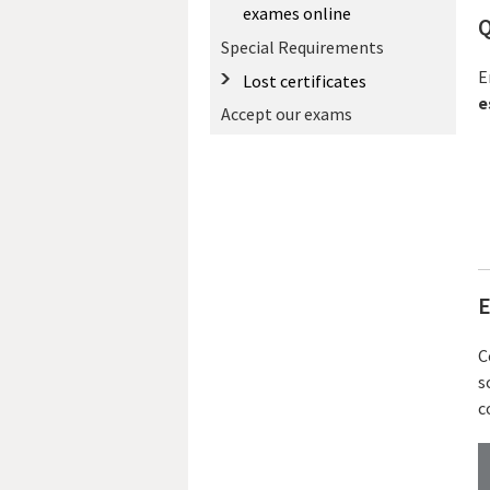
exames online
Q
Special Requirements
E
Lost certificates
e
Accept our exams
E
C
s
c