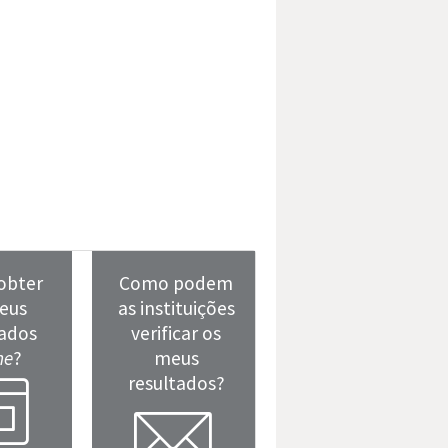
obter
Como podem
eus
as instituições
tados
verificar os
ne
?
meus
dow
resultados?
mail