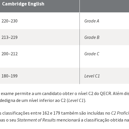
Cambridge English
220–230
Grade A
213–219
Grade B
200–212
Grade C
180–199
Level C1
 exame permite a um candidato obter o nível C2 do QECR. Além dis
idedigna de um nível inferior ao C2 (
Level C1
).
s classificações entre 162 e 179 também são incluídas no
C2 Profic
as o seu
Statement of Results
mencionará a classificação obtida na