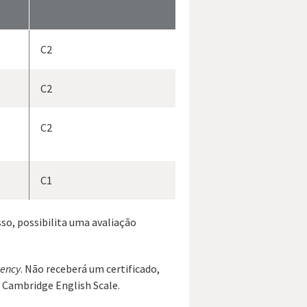
C2
C2
C2
C1
so, possibilita uma avaliação
iency
. Não receberá um certificado,
 Cambridge English Scale.