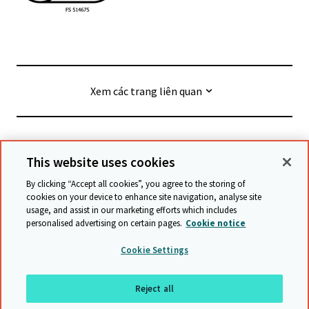
Xem các trang liên quan
© Cambridge University Press & Assessment
2026
This website uses cookies
By clicking “Accept all cookies”, you agree to the storing of
Điều khoản và Điều kiện
Bảo vệ dữ liệu
cookies on your device to enhance site navigation, analyse site
usage, and assist in our marketing efforts which includes
Tuyên bố về khả năng tiếp cận
personalised advertising on certain pages.
Cookie notice
Tuyên bố về chống nô lệ hiện đại
Chính sách bảo vệ
Cookie Settings
Biểu đồ trang web
Reject all