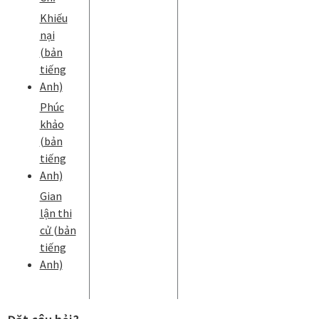
Khiếu
nại
(bản
tiếng
Anh)
Phúc
khảo
(bản
tiếng
Anh)
Gian
lận thi
cử (bản
tiếng
Anh)