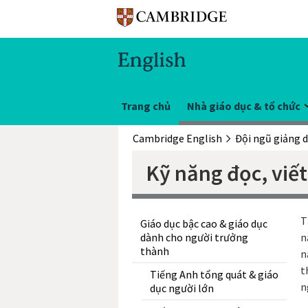
Trang chủ
Nhà giáo dục & tổ chức
Cambridge English
Kỹ năng đọc, viết
T
Giáo dục bậc cao & giáo dục
dành cho người trưởng
n
thành
n
t
Tiếng Anh tổng quát & giáo
n
dục người lớn