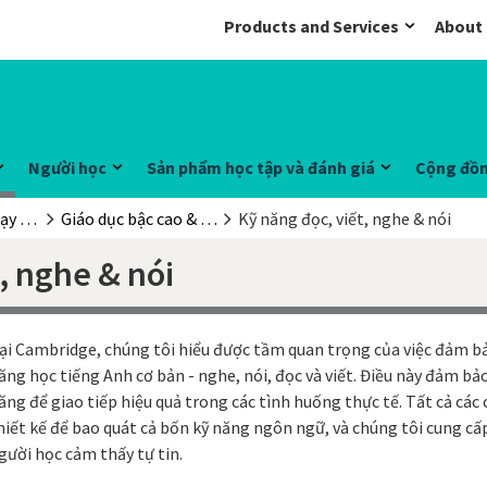
Products and Services
About
Người học
Sản phẩm học tập và đánh giá
Cộng đồ
Đội ngũ giảng dạy & các đơn vị giáo dục
Giáo dục bậc cao & giáo dục dành cho người trưởng thành
Kỹ năng đọc, viết, nghe & nói
, nghe & nói
ại Cambridge, chúng tôi hiểu được tầm quan trọng của việc đảm bảo
ăng học tiếng Anh cơ bản - nghe, nói, đọc và viết. Điều này đảm bảo
ăng để giao tiếp hiệu quả trong các tình huống thực tế. Tất cả các
hiết kế để bao quát cả bốn kỹ năng ngôn ngữ, và chúng tôi cung cấp
gười học cảm thấy tự tin.