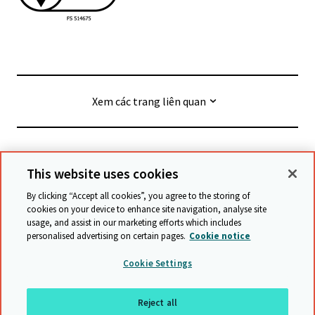
Xem các trang liên quan
© Cambridge University Press & Assessment
2026
This website uses cookies
By clicking “Accept all cookies”, you agree to the storing of
Điều khoản và Điều kiện
Bảo vệ dữ liệu
cookies on your device to enhance site navigation, analyse site
usage, and assist in our marketing efforts which includes
Tuyên bố về khả năng tiếp cận
personalised advertising on certain pages.
Cookie notice
Tuyên bố về chống nô lệ hiện đại
Chính sách bảo vệ
Cookie Settings
Biểu đồ trang web
Reject all