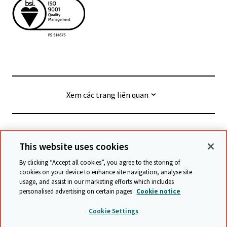
Xem các trang liên quan
© Cambridge University Press & Assessment
2026
This website uses cookies
By clicking “Accept all cookies”, you agree to the storing of
Điều khoản và Điều kiện
Bảo vệ dữ liệu
cookies on your device to enhance site navigation, analyse site
usage, and assist in our marketing efforts which includes
Tuyên bố về khả năng tiếp cận
personalised advertising on certain pages.
Cookie notice
Tuyên bố về chống nô lệ hiện đại
Chính sách bảo vệ
Cookie Settings