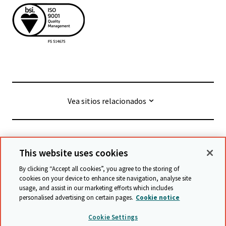
Vea sitios relacionados
© Cambridge University Press & Assessment
2026
This website uses cookies
By clicking “Accept all cookies”, you agree to the storing of
Términos y condiciones
Protección de datos
cookies on your device to enhance site navigation, analyse site
usage, and assist in our marketing efforts which includes
Declaración de accesibilidad
personalised advertising on certain pages.
Cookie notice
Declaración sobre la esclavitud moderna
Cookie Settings