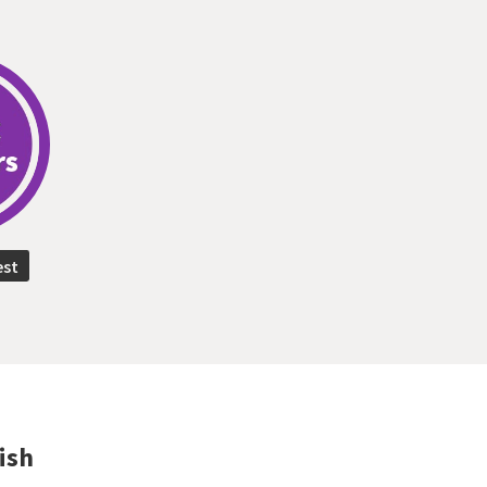
est
ish