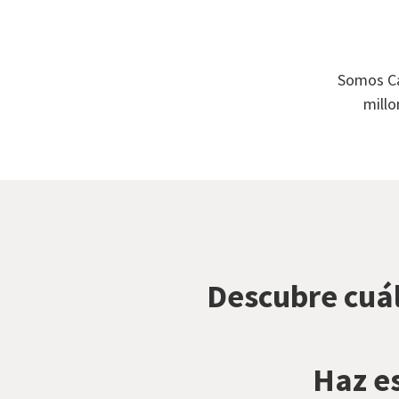
Somos Ca
millo
Descubre cuál
Haz es