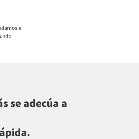
yudamos a
mundo.
ás se adecúa a
rápida.