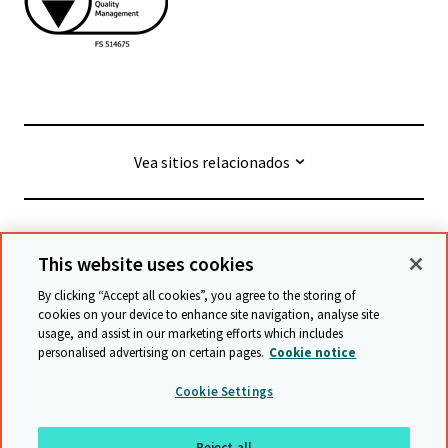
Vea sitios relacionados
© Cambridge University Press & Assessment
2026
This website uses cookies
By clicking “Accept all cookies”, you agree to the storing of
Términos y condiciones
Protección de datos
cookies on your device to enhance site navigation, analyse site
usage, and assist in our marketing efforts which includes
Declaración de accesibilidad
personalised advertising on certain pages.
Cookie notice
Declaración sobre la esclavitud moderna
Cookie Settings
Política de protección y salvaguarda
Mapa del sitio
Reject all