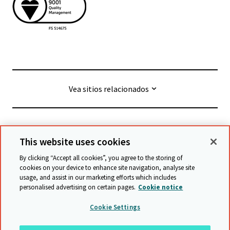
Vea sitios relacionados
© Cambridge University Press & Assessment
2026
This website uses cookies
By clicking “Accept all cookies”, you agree to the storing of
Términos y condiciones
Protección de datos
cookies on your device to enhance site navigation, analyse site
usage, and assist in our marketing efforts which includes
Declaración de accesibilidad
personalised advertising on certain pages.
Cookie notice
Declaración sobre la esclavitud moderna
Cookie Settings
Política de protección y salvaguarda
Mapa del sitio