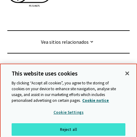
Vea sitios relacionados
© Cambridge University Press & Assessment
2026
This website uses cookies
By clicking “Accept all cookies”, you agree to the storing of
Términos y condiciones
Protección de datos
cookies on your device to enhance site navigation, analyse site
usage, and assist in our marketing efforts which includes
Declaración de accesibilidad
personalised advertising on certain pages.
Cookie notice
Declaración sobre la esclavitud moderna
Cookie Settings
Política de protección y salvaguarda
Mapa del sitio
Reject all