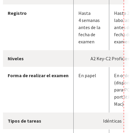
Registro
Hasta
Hasta 2 d
4 semanas
laborabl
antes de la
antes de 
fecha de
fecha de
examen
examen*
Niveles
A2 Key-C2 Proficienc
Forma de realizar el examen
En papel
En orden
(disponib
para PC,
portátile
Mac)
Tipos de tareas
Idénticas