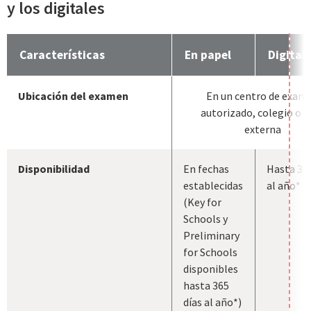
y los digitales
Características
En papel
Digital
Ubicación del examen
En un centro de exam
autorizado, colegio o s
externa
Disponibilidad
En fechas
Hasta 365
establecidas
al año*
(Key for
Schools y
Preliminary
for Schools
disponibles
hasta 365
días al año*)