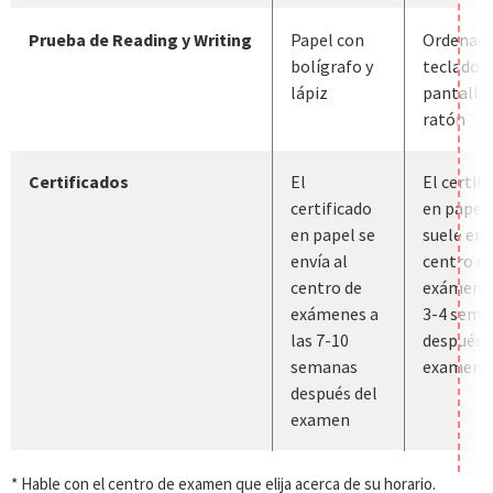
Prueba de Reading y Writing
Papel con
Ordenado
bolígrafo y
teclado,
lápiz
pantalla 
ratón
Certificados
El
El certif
certificado
en papel 
en papel se
suele env
envía al
centro d
centro de
exámenes
exámenes a
3-4 sema
las 7-10
después 
semanas
examen
después del
examen
* Hable con el centro de examen que elija acerca de su horario.