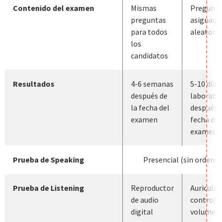
Contenido del examen
Mismas
Pregunta
preguntas
asignada
para todos
aleatori
los
candidatos
Resultados
4-6 semanas
5-10 días
después de
laborabl
la fecha del
después d
examen
fecha del
examen
Prueba de Speaking
Presencial (sin ordenad
Prueba de Listening
Reproductor
Auricular
de audio
control d
digital
volumen