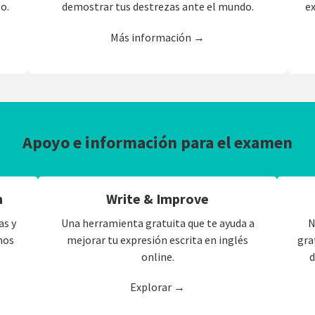
e
so.
demostrar tus destrezas ante el mundo.
Más información →
Apoyo e información para el examen
n
Write & Improve
as y
Una herramienta gratuita que te ayuda a
N
mos
mejorar tu expresión escrita en inglés
gra
online.
d
Explorar →