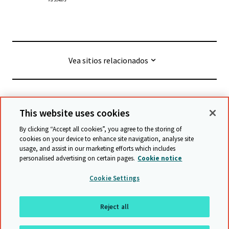
Vea sitios relacionados
© Cambridge University Press & Assessment
2026
This website uses cookies
By clicking “Accept all cookies”, you agree to the storing of
Términos y condiciones
Protección de datos
cookies on your device to enhance site navigation, analyse site
usage, and assist in our marketing efforts which includes
Declaración de accesibilidad
personalised advertising on certain pages.
Cookie notice
Declaración sobre la esclavitud moderna
Cookie Settings
Política de protección y salvaguarda
Mapa del sitio
Reject all
Volver al inicio