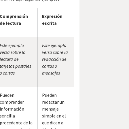
Comprensión
Expresión
de lectura
escrita
Este ejemplo
Este ejemplo
versa sobre la
versa sobre la
lectura de
redacción de
tarjetas postales
cartas o
o cartas
mensajes
Pueden
Pueden
comprender
redactar un
información
mensaje
sencilla
simple en el
procedente de la
que dicen a