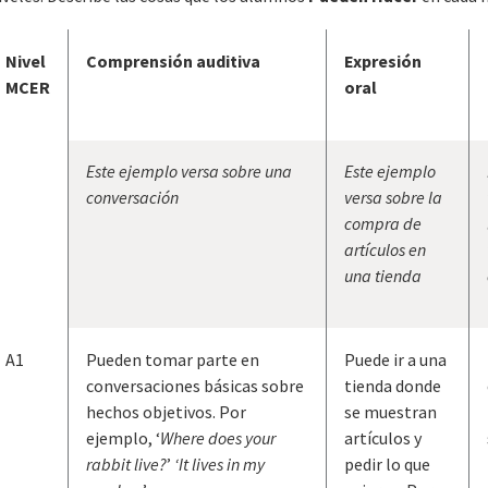
Nivel
Comprensión auditiva
Expresión
MCER
oral
Este ejemplo versa sobre una
Este ejemplo
conversación
versa sobre la
compra de
artículos en
una tienda
A1
Pueden tomar parte en
Puede ir a una
conversaciones básicas sobre
tienda donde
hechos objetivos. Por
se muestran
ejemplo, ‘
Where does your
artículos y
rabbit live?
’
‘It lives in my
pedir lo que