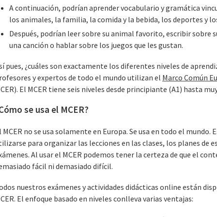
A continuación, podrían aprender vocabulario y gramática vin
los animales, la familia, la comida y la bebida, los deportes y lo
Después, podrían leer sobre su animal favorito, escribir sobre
una canción o hablar sobre los juegos que les gustan.
sí pues, ¿cuáles son exactamente los diferentes niveles de aprend
rofesores y expertos de todo el mundo utilizan el
Marco Común Eur
CER). El MCER tiene seis niveles desde principiante (A1) hasta mu
Cómo se usa el MCER?
l MCER no se usa solamente en Europa. Se usa en todo el mundo. E
tilizarse para organizar las lecciones en las clases, los planes de e
xámenes. Al usar el MCER podemos tener la certeza de que el conte
emasiado fácil ni demasiado difícil.
odos nuestros exámenes y actividades didácticas online están dispo
CER. El enfoque basado en niveles conlleva varias ventajas: