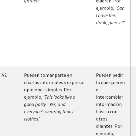
garden.
’
quieren. Por
ejemplo, ‘
Can
I have this
drink, please?
’
A2
Pueden tomar parte en
Pueden pedir
charlas informales y expresar
lo que quieren
opiniones simples. Por
e
ejemplo,
‘This looks like a
intercambiar
good party.’ ‘Yes, and
información
everyone’s wearing funny
básica con
clothes.’
otros
clientes. Por
ejemplo,