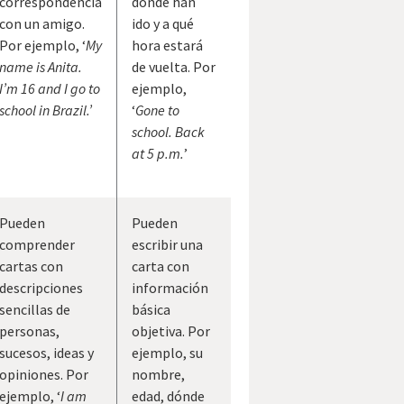
correspondencia
dónde han
con un amigo.
ido y a qué
Por ejemplo, ‘
My
hora estará
name is Anita.
de vuelta. Por
I’m 16 and I go to
ejemplo,
school in Brazil.’
‘
Gone to
school. Back
at 5 p.m.
’
Pueden
Pueden
comprender
escribir una
cartas con
carta con
descripciones
información
sencillas de
básica
personas,
objetiva. Por
sucesos, ideas y
ejemplo, su
opiniones. Por
nombre,
ejemplo, ‘
I am
edad, dónde