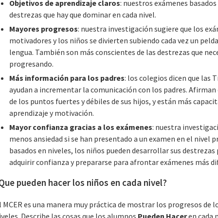
Objetivos de aprendizaje claros
: nuestros exámenes basados 
destrezas que hay que dominar en cada nivel.
Mayores progresos
: nuestra investigación sugiere que los ex
motivadores y los niños se divierten subiendo cada vez un pelda
lengua. También son más conscientes de las destrezas que nece
progresando.
Más información para los padres
: los colegios dicen que las
ayudan a incrementar la comunicación con los padres. Afirman
de los puntos fuertes y débiles de sus hijos, y están más capaci
aprendizaje y motivación.
Mayor confianza gracias a los exámenes
: nuestra investiga
menos ansiedad si se han presentado a un examen en el nivel 
basados en niveles, los niños pueden desarrollar sus destrezas 
adquirir confianza y prepararse para afrontar exámenes más difí
Que pueden hacer los niños en cada nivel?
l MCER es una manera muy práctica de mostrar los progresos de lo
iveles. Describe las cosas que los alumnos
Pueden Hacer
en cada n