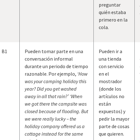
preguntar
quién estaba
primero en la
cola.
B1
Pueden tomar parte en una
Pueden ir a
conversación informal
una tienda
durante un periodo de tiempo
con servicio
razonable. Por ejemplo,
‘How
en el
was your camping holiday this
mostrador
year? Did you get washed
(donde los
away in all that rain?’ ‘When
artículos no
we got there the campsite was
están
closed because of flooding. But
expuestos) y
we were really lucky – the
pedir la mayor
holiday company offered us a
parte de cosas
cottage instead for the same
que quieren.