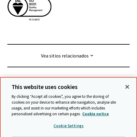
Vea sitios relacionados
© Cambridge University Press & Assessment
2026
This website uses cookies
By clicking “Accept all cookies”, you agree to the storing of
Términos y condiciones
Protección de datos
cookies on your device to enhance site navigation, analyse site
usage, and assist in our marketing efforts which includes
Declaración de accesibilidad
personalised advertising on certain pages.
Cookie notice
Declaración sobre la esclavitud moderna
Cookie Settings