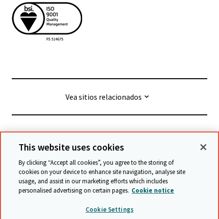
Vea sitios relacionados
© Cambridge University Press & Assessment
2026
This website uses cookies
By clicking “Accept all cookies”, you agree to the storing of
Términos y condiciones
Protección de datos
cookies on your device to enhance site navigation, analyse site
usage, and assist in our marketing efforts which includes
Declaración de accesibilidad
personalised advertising on certain pages.
Cookie notice
Declaración sobre la esclavitud moderna
Cookie Settings