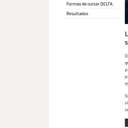
Formas de cursar DELTA
Resultados
L
s
D
q
p
p
a
S
s
c