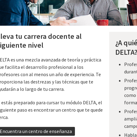
leva tu carrera docente al
¿A qui
iguiente nivel
DELTA
ELTA es una mezcla avanzada de teoría y práctica
Profes
ue facilita el desarrollo profesional a los
duran
rofesores con al menos un año de experiencia. Te
Profes
roporciona las destrezas y las técnicas que te
progre
yudarán a lo largo de tu carrera.
como l
forma
i estás preparado para cursar tu módulo DELTA, el
iguiente paso es encontrar un centro que te quede
Profe
erca.
ampli
campo
Encuentra un centro de enseñanza
Hablan