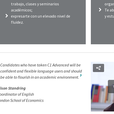
trabajo, clases y seminarios
organ
académicos;
Te ab
expresarte con un elevado nivel de
y est
fluidez.
Candidates who have taken C1 Advanced will be
confident and flexible language users and should
be able to flourish in an academic environment.
T
lison Standring
oordinator of English
ondon School of Economics