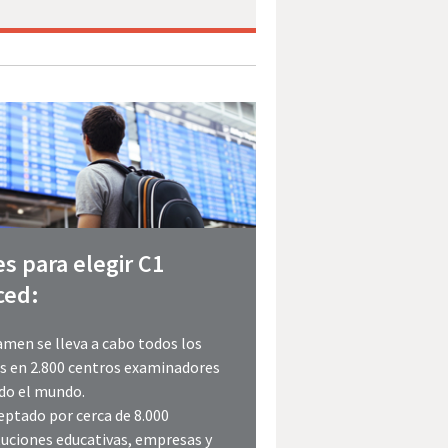
s para elegir C1
ced:
amen se lleva a cabo todos los
 en 2.800 centros examinadores
do el mundo.
eptado por cerca de 8.000
tuciones educativas, empresas y