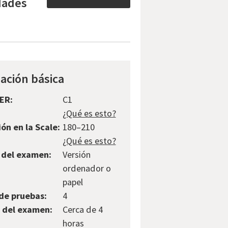
idades
ación básica
ER:
C1
¿Qué es esto?
ón en la Scale:
180–210
¿Qué es esto?
 del examen:
Versión
ordenador o
papel
de pruebas:
4
 del examen:
Cerca de 4
horas