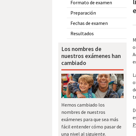
l
Formato de examen
Preparación
Fechas de examen
Resultados
M
o
Los nombres de
A
nuestros exámenes han
e
cambiado
L
o
d
t
Hemos cambiado los
D
nombres de nuestros
e
exámenes para que sea más
P
fácil entender cómo pasar de
una nivel al siguiente.