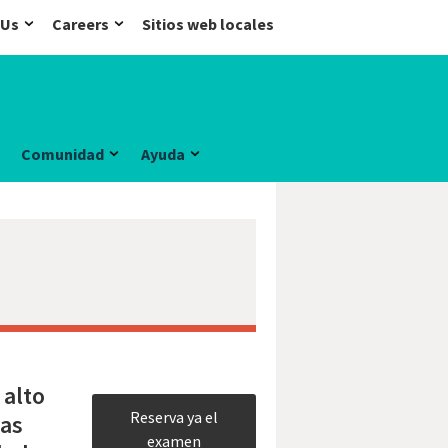
 Us
Careers
Sitios web locales
Comunidad
Ayuda
 alto
Reserva ya el
zas
examen