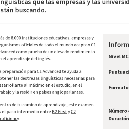
ingüísticas que las empresas y las univers
están buscando.
ás de 8.000 instituciones educativas, empresas y
Inform
rganismos oficiales de todo el mundo aceptan C1
dvanced como prueba de un elevado rendimiento
Nivel MC
n el aprendizaje del inglés.
a preparación para C1 Advanced te ayuda a
Puntuaci
btener las destrezas
lingüísticas
necesarias para
esarrollarte al máximo en el estudio, en el
Formato
rabajo y la residir en países angloparlantes.
entro de tu camino de aprendizaje, este examen
Número 
s el paso intermedio entre
B2 First
y
C2
Duración
roficiency
.