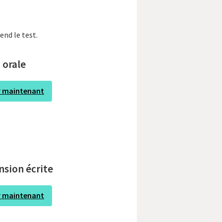
nd le test.
 orale
r maintenant
sion écrite
r maintenant