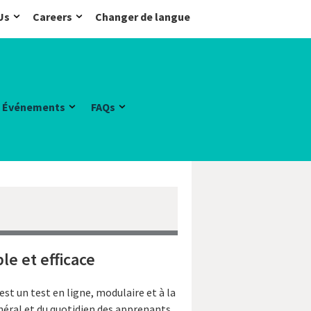
Us
Careers
Changer de langue
Événements
FAQs
le et efficace
st un test en ligne, modulaire et à la
néral et du quotidien des apprenants