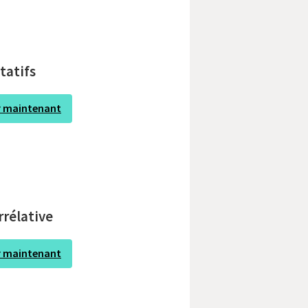
tatifs
r maintenant
rrélative
r maintenant