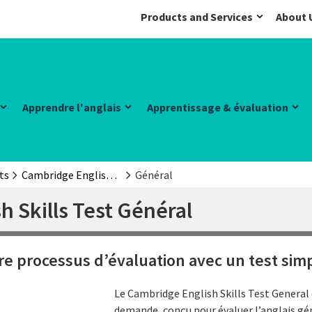
Products and Services
About 
Apprendre l'anglais
Apprentissage & évaluation
ts
Cambridge English Skills Test
Général
 Skills Test Général
re processus d’évaluation avec un test simp
Le Cambridge English Skills Test General e
demande, conçu pour évaluer l’anglais gé