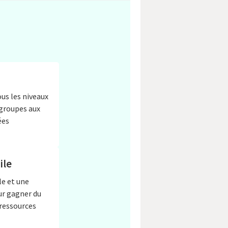
ous les niveaux
 groupes aux
ées
ile
e et une
ur gagner du
ressources