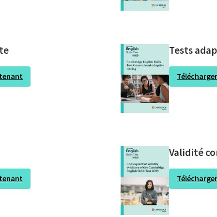
te
Tests adap
ntenant
Télécharge
Validité co
ntenant
Télécharge