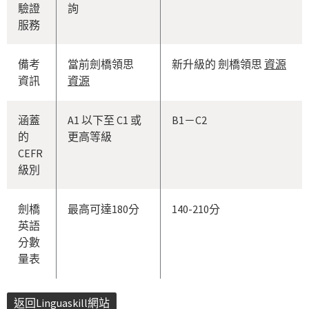
驗證
詢
服務
備考
當前劍橋領思
新升級的 劍橋領思
資源
資訊
資源
涵蓋
A1 以下至 C1 或
B1－C2
的
更高等級
CEFR
級別
劍橋
最高可達180分
140-210分
英語
分數
量表
返回Linguaskill網站