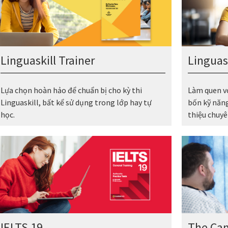
Linguaskill Trainer
Linguask
Lựa chọn hoàn hảo để chuẩn bị cho kỳ thi
Làm quen với
Linguaskill, bất kể sử dụng trong lớp hay tự
bốn kỹ năn
học.
thiệu chuyên
IELTS 19
The Cam