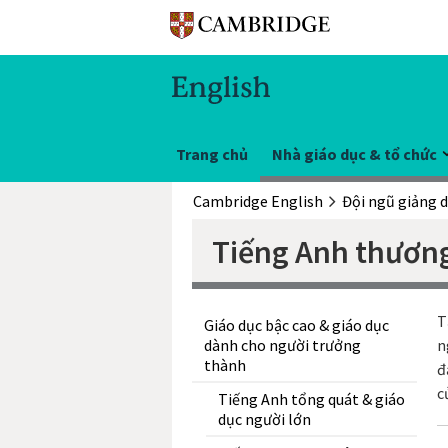
Trang chủ
Nhà giáo dục & tổ chức
Cambridge English
Tiếng Anh thươn
T
Giáo dục bậc cao & giáo dục
dành cho người trưởng
n
thành
đ
c
Tiếng Anh tổng quát & giáo
dục người lớn