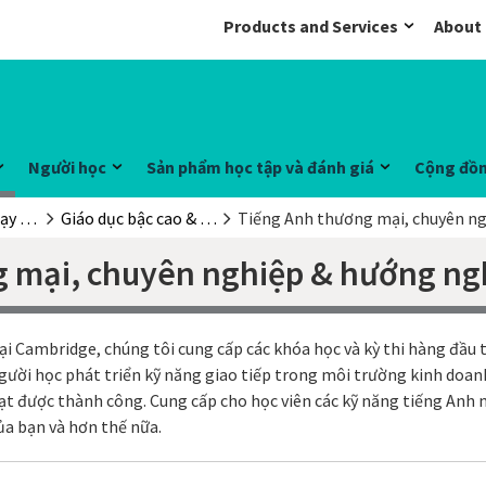
Products and Services
About
Người học
Sản phẩm học tập và đánh giá
Cộng đồ
Đội ngũ giảng dạy & các đơn vị giáo dục
Giáo dục bậc cao & giáo dục dành cho người trưởng thành
Tiếng Anh thương mại, chuyên n
g mại, chuyên nghiệp & hướng ng
ại Cambridge, chúng tôi cung cấp các khóa học và kỳ thi hàng đầu 
gười học phát triển kỹ năng giao tiếp trong môi trường kinh doan
ạt được thành công. Cung cấp cho học viên các kỹ năng tiếng Anh 
ủa bạn và hơn thế nữa.