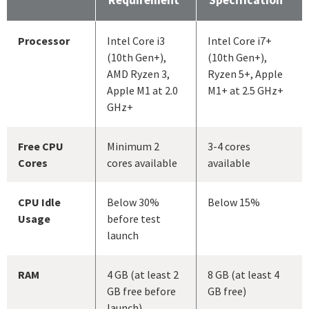
Requirement
Specification
Processor
Intel Core i3
Intel Core i7+
(10th Gen+),
(10th Gen+),
AMD Ryzen 3,
Ryzen 5+, Apple
Apple M1 at 2.0
M1+ at 2.5 GHz+
GHz+
Free CPU
Minimum 2
3-4 cores
Cores
cores available
available
CPU Idle
Below 30%
Below 15%
Usage
before test
launch
RAM
4 GB (at least 2
8 GB (at least 4
GB free before
GB free)
launch)