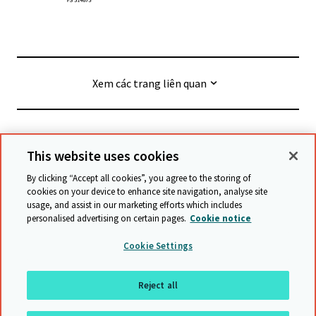
Xem các trang liên quan
© Cambridge University Press & Assessment
2026
This website uses cookies
By clicking “Accept all cookies”, you agree to the storing of
Điều khoản và Điều kiện
Bảo vệ dữ liệu
cookies on your device to enhance site navigation, analyse site
usage, and assist in our marketing efforts which includes
Tuyên bố về khả năng tiếp cận
personalised advertising on certain pages.
Cookie notice
Tuyên bố về chống nô lệ hiện đại
Chính sách bảo vệ
Cookie Settings
Biểu đồ trang web
Reject all
Trở về đầu trang