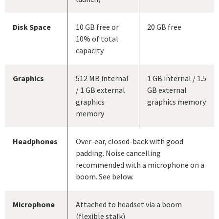
Disk Space
10 GB free or
20 GB free
10% of total
capacity
Graphics
512 MB internal
1 GB internal / 1.5
/ 1 GB external
GB external
graphics
graphics memory
memory
Headphones
Over-ear, closed-back with good
padding. Noise cancelling
recommended with a microphone on a
boom. See below.
Microphone
Attached to headset via a boom
(flexible stalk)