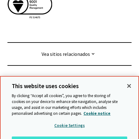
Vea sitios relacionados
© Cambridge University Press & Assessment
2026
This website uses cookies
By clicking “Accept all cookies”, you agree to the storing of
Términos y condiciones
Protección de datos
cookies on your device to enhance site navigation, analyse site
usage, and assist in our marketing efforts which includes
Declaración de accesibilidad
personalised advertising on certain pages.
Cookie notice
Declaración sobre la esclavitud moderna
Cookie Settings
Política de protección y salvaguarda
Mapa del sitio