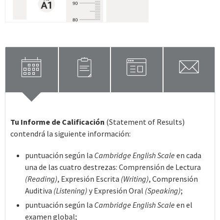
calendar
clipboard
window
mail
Tu Informe de Calificación
(Statement of Results)
contendrá la siguiente información:
puntuación según la
Cambridge English Scale
en cada
una de las cuatro destrezas: Comprensión de Lectura
(Reading)
, Expresión Escrita
(Writing)
, Comprensión
Auditiva
(Listening)
y Expresión Oral
(Speaking)
;
puntuación según la
Cambridge English Scale
en el
examen global;