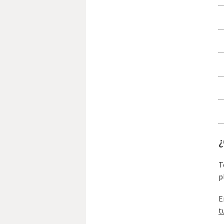
¿
T
p
E
t