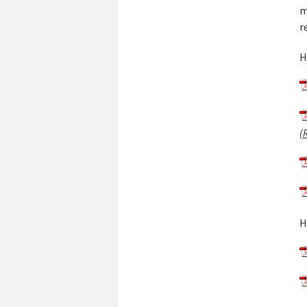
m
r
H
(
H